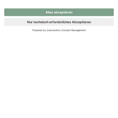
nochmals versuchen.
Ups! Da ist etwas schiefgelaufen. Bitte die Seite neu laden oder
nochmals versuchen.