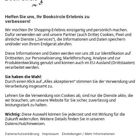
Ups! Da ist etwas schiefgelaufen. Bitte die Seite neu laden oder
nochmals versuchen.
Ups! Da ist etwas schiefgelaufen. Bitte die Seite neu laden oder