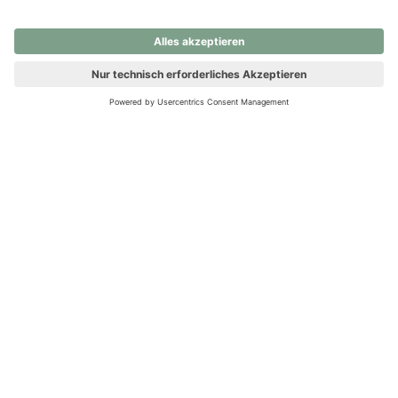
nochmals versuchen.
Ups! Da ist etwas schiefgelaufen. Bitte die Seite neu laden oder
nochmals versuchen.