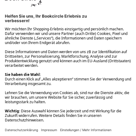
Ups! Da ist etwas schiefgelaufen. Bitte die Seite neu laden oder
nochmals versuchen.
Ups! Da ist etwas schiefgelaufen. Bitte die Seite neu laden oder