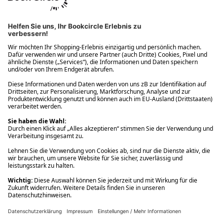
Ups! Da ist etwas schiefgelaufen. Bitte die Seite neu laden oder
nochmals versuchen.
Ups! Da ist etwas schiefgelaufen. Bitte die Seite neu laden oder