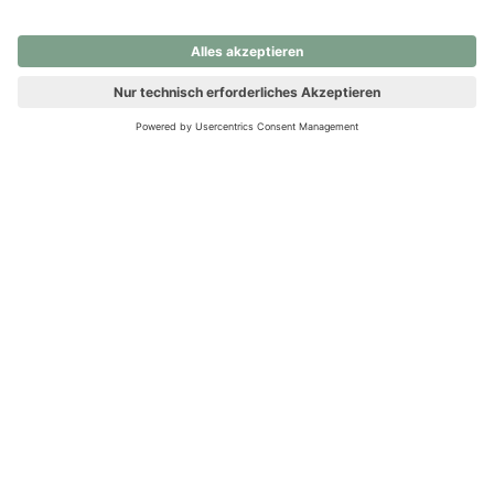
nochmals versuchen.
Ups! Da ist etwas schiefgelaufen. Bitte die Seite neu laden oder
nochmals versuchen.