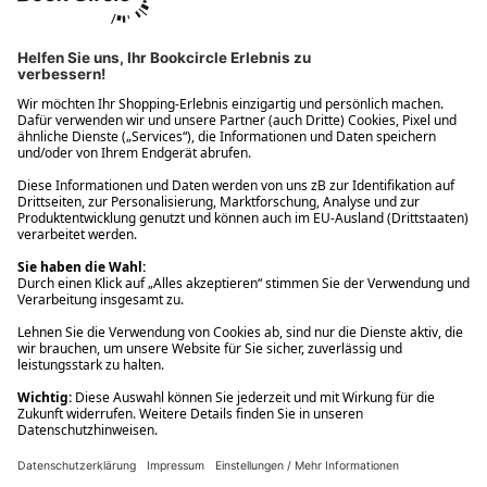
Ups! Da ist etwas schiefgelaufen. Bitte die Seite neu laden oder
nochmals versuchen.
Ups! Da ist etwas schiefgelaufen. Bitte die Seite neu laden oder