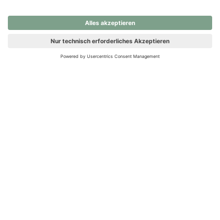
nochmals versuchen.
Ups! Da ist etwas schiefgelaufen. Bitte die Seite neu laden oder
nochmals versuchen.