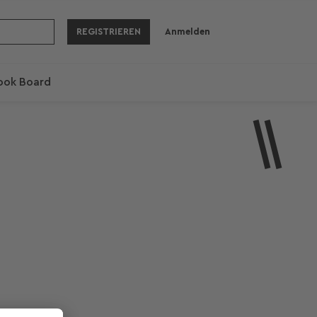
REGISTRIEREN
Anmelden
ook Board