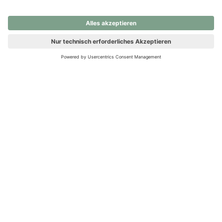
nochmals versuchen.
Ups! Da ist etwas schiefgelaufen. Bitte die Seite neu laden oder
nochmals versuchen.