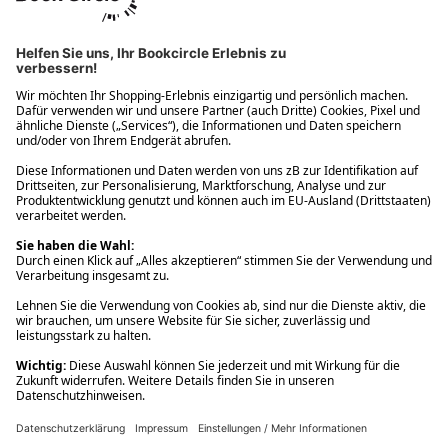
Ups! Da ist etwas schiefgelaufen. Bitte die Seite neu laden oder
nochmals versuchen.
Ups! Da ist etwas schiefgelaufen. Bitte die Seite neu laden oder