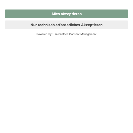
nochmals versuchen.
Ups! Da ist etwas schiefgelaufen. Bitte die Seite neu laden oder
nochmals versuchen.