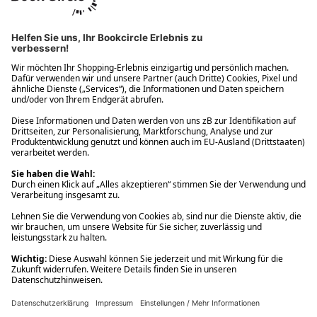
Ups! Da ist etwas schiefgelaufen. Bitte die Seite neu laden oder
nochmals versuchen.
Ups! Da ist etwas schiefgelaufen. Bitte die Seite neu laden oder