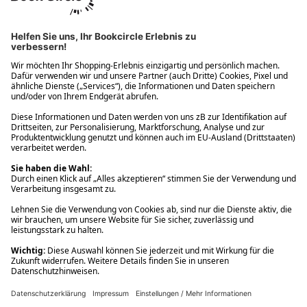
Ups! Da ist etwas schiefgelaufen. Bitte die Seite neu laden oder
nochmals versuchen.
Ups! Da ist etwas schiefgelaufen. Bitte die Seite neu laden oder