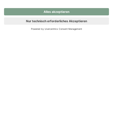
nochmals versuchen.
Ups! Da ist etwas schiefgelaufen. Bitte die Seite neu laden oder
nochmals versuchen.