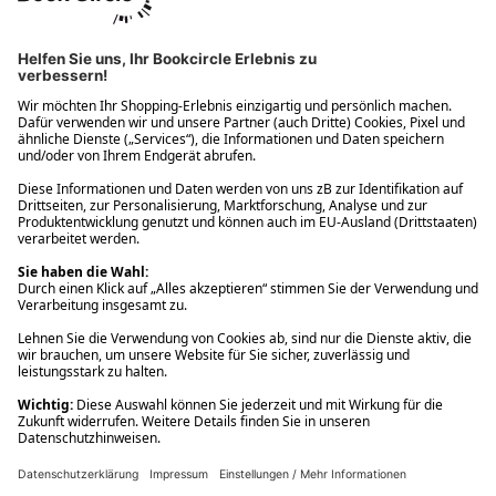
Ups! Da ist etwas schiefgelaufen. Bitte die Seite neu laden oder
nochmals versuchen.
Ups! Da ist etwas schiefgelaufen. Bitte die Seite neu laden oder