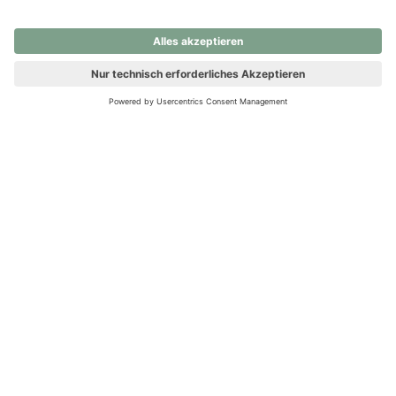
nochmals versuchen.
Ups! Da ist etwas schiefgelaufen. Bitte die Seite neu laden oder
nochmals versuchen.