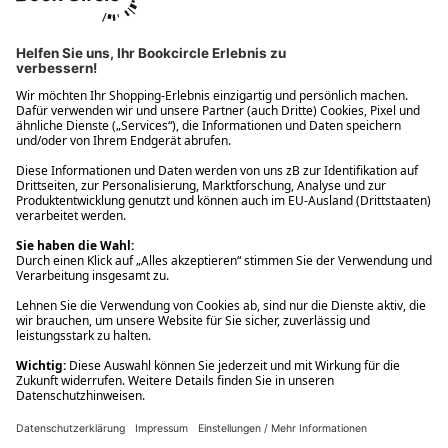
Ups! Da ist etwas schiefgelaufen. Bitte die Seite neu laden oder
nochmals versuchen.
Ups! Da ist etwas schiefgelaufen. Bitte die Seite neu laden oder