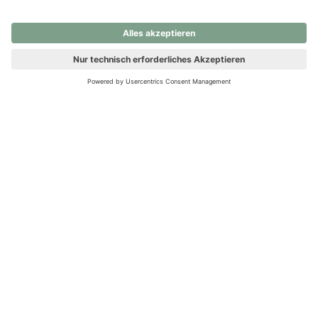
nochmals versuchen.
Ups! Da ist etwas schiefgelaufen. Bitte die Seite neu laden oder
nochmals versuchen.