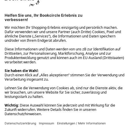
Ups! Da ist etwas schiefgelaufen. Bitte die Seite neu laden oder
nochmals versuchen.
Ups! Da ist etwas schiefgelaufen. Bitte die Seite neu laden oder