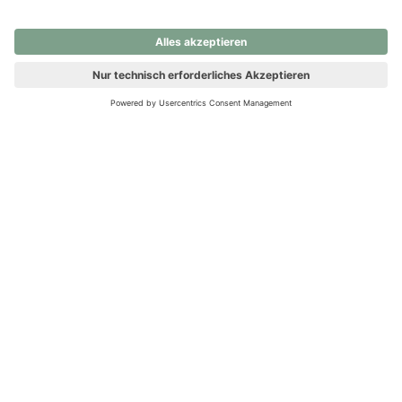
nochmals versuchen.
Ups! Da ist etwas schiefgelaufen. Bitte die Seite neu laden oder
nochmals versuchen.