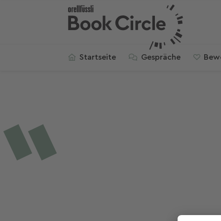
Startseite
Gespräche
Bew