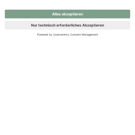
nochmals versuchen.
Ups! Da ist etwas schiefgelaufen. Bitte die Seite neu laden oder
nochmals versuchen.