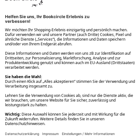
Ups! Da ist etwas schiefgelaufen. Bitte die Seite neu laden oder
nochmals versuchen.
Ups! Da ist etwas schiefgelaufen. Bitte die Seite neu laden oder