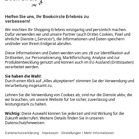
Ups! Da ist etwas schiefgelaufen. Bitte die Seite neu laden oder
nochmals versuchen.
Ups! Da ist etwas schiefgelaufen. Bitte die Seite neu laden oder