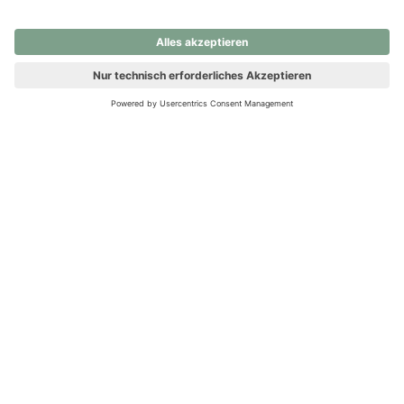
nochmals versuchen.
Ups! Da ist etwas schiefgelaufen. Bitte die Seite neu laden oder
nochmals versuchen.