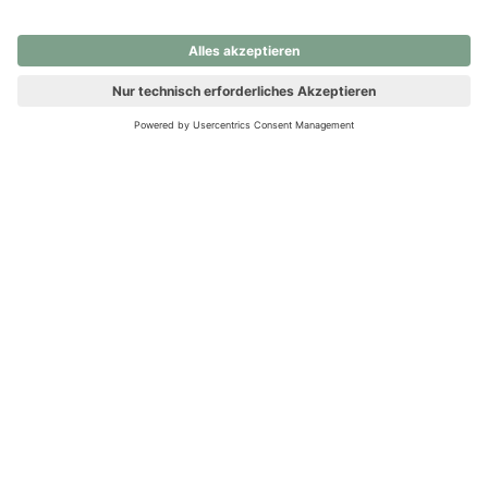
nochmals versuchen.
Ups! Da ist etwas schiefgelaufen. Bitte die Seite neu laden oder
nochmals versuchen.