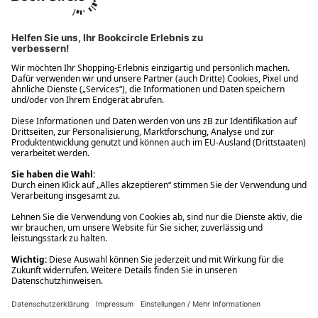
Ups! Da ist etwas schiefgelaufen. Bitte die Seite neu laden oder
nochmals versuchen.
Ups! Da ist etwas schiefgelaufen. Bitte die Seite neu laden oder