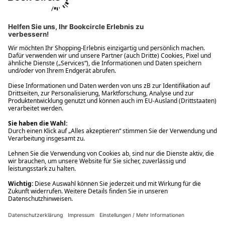
Ups! Da ist etwas schiefgelaufen. Bitte die Seite neu laden oder
nochmals versuchen.
Ups! Da ist etwas schiefgelaufen. Bitte die Seite neu laden oder