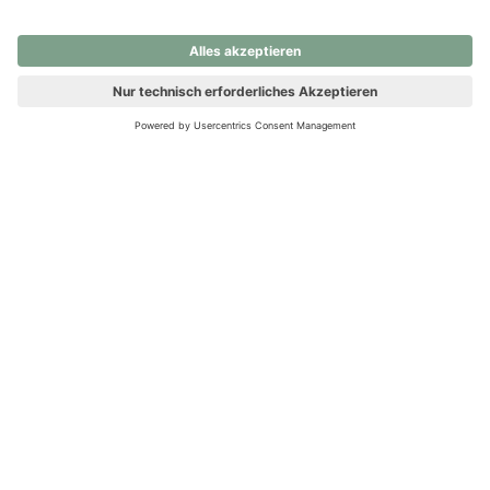
nochmals versuchen.
Ups! Da ist etwas schiefgelaufen. Bitte die Seite neu laden oder
nochmals versuchen.