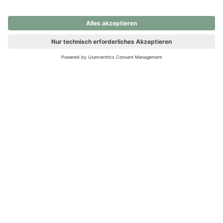
nochmals versuchen.
Ups! Da ist etwas schiefgelaufen. Bitte die Seite neu laden oder
nochmals versuchen.