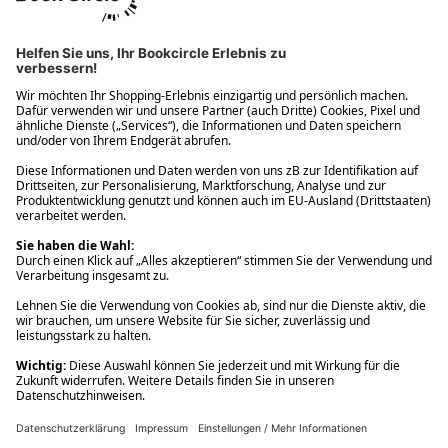
Ups! Da ist etwas schiefgelaufen. Bitte die Seite neu laden oder
nochmals versuchen.
Ups! Da ist etwas schiefgelaufen. Bitte die Seite neu laden oder