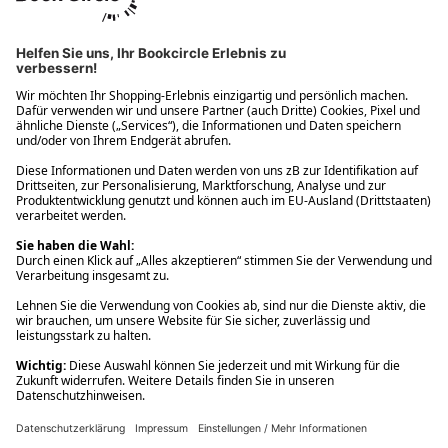
Ups! Da ist etwas schiefgelaufen. Bitte die Seite neu laden oder
nochmals versuchen.
Ups! Da ist etwas schiefgelaufen. Bitte die Seite neu laden oder