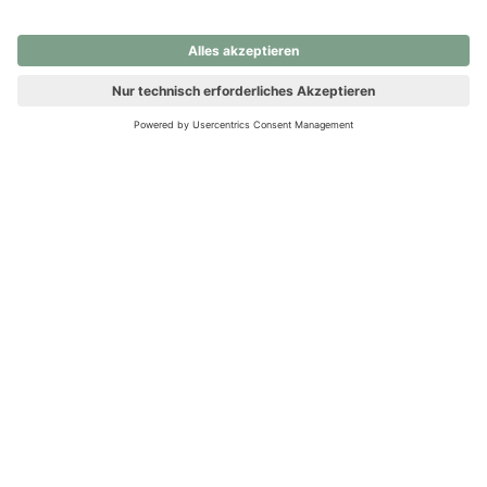
nochmals versuchen.
Ups! Da ist etwas schiefgelaufen. Bitte die Seite neu laden oder
nochmals versuchen.