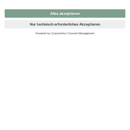
nochmals versuchen.
Ups! Da ist etwas schiefgelaufen. Bitte die Seite neu laden oder
nochmals versuchen.