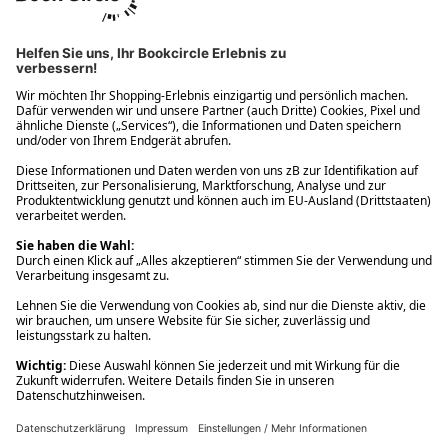
Ups! Da ist etwas schiefgelaufen. Bitte die Seite neu laden oder
nochmals versuchen.
Ups! Da ist etwas schiefgelaufen. Bitte die Seite neu laden oder