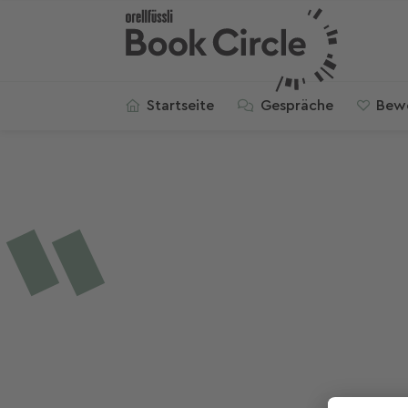
Startseite
Gespräche
Bew