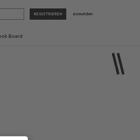
REGISTRIEREN
Anmelden
ook Board