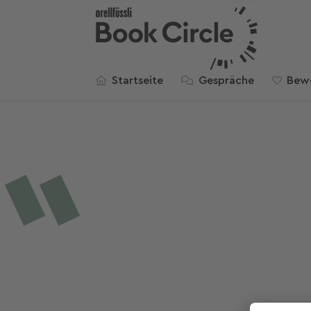
Startseite
Gespräche
Bew