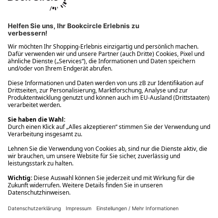
Ups! Da ist etwas schiefgelaufen. Bitte die Seite neu laden oder
nochmals versuchen.
Ups! Da ist etwas schiefgelaufen. Bitte die Seite neu laden oder