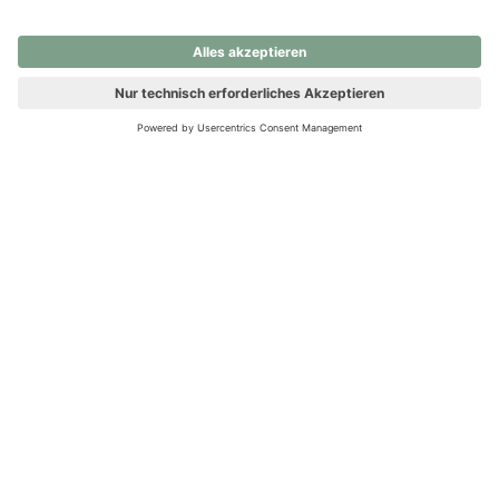
nochmals versuchen.
Ups! Da ist etwas schiefgelaufen. Bitte die Seite neu laden oder
nochmals versuchen.