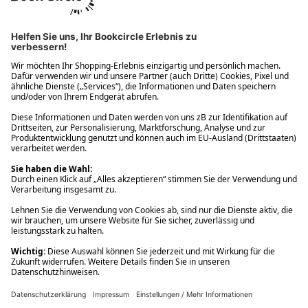
Ups! Da ist etwas schiefgelaufen. Bitte die Seite neu laden oder
nochmals versuchen.
Ups! Da ist etwas schiefgelaufen. Bitte die Seite neu laden oder