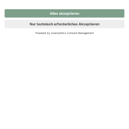
nochmals versuchen.
Ups! Da ist etwas schiefgelaufen. Bitte die Seite neu laden oder
nochmals versuchen.