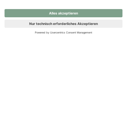
nochmals versuchen.
Ups! Da ist etwas schiefgelaufen. Bitte die Seite neu laden oder
nochmals versuchen.