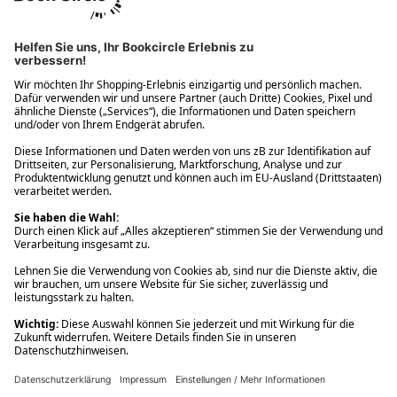
Ups! Da ist etwas schiefgelaufen. Bitte die Seite neu laden oder
nochmals versuchen.
Ups! Da ist etwas schiefgelaufen. Bitte die Seite neu laden oder