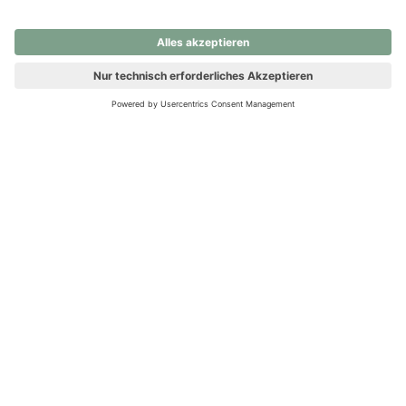
nochmals versuchen.
Ups! Da ist etwas schiefgelaufen. Bitte die Seite neu laden oder
nochmals versuchen.