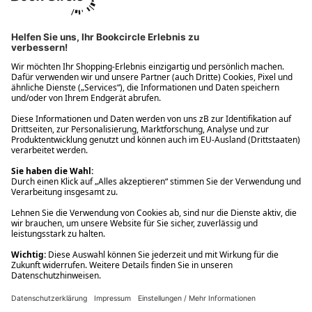
Ups! Da ist etwas schiefgelaufen. Bitte die Seite neu laden oder
nochmals versuchen.
Ups! Da ist etwas schiefgelaufen. Bitte die Seite neu laden oder