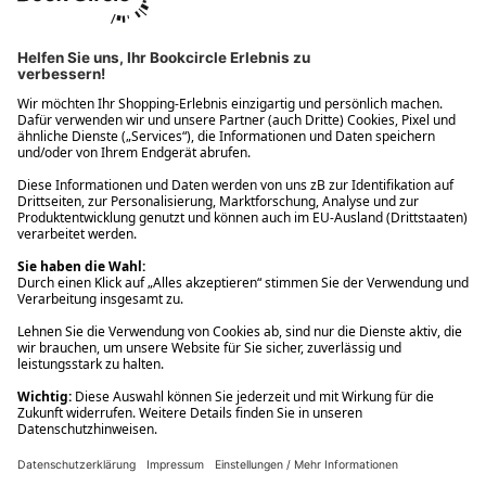
Ups! Da ist etwas schiefgelaufen. Bitte die Seite neu laden oder
nochmals versuchen.
Ups! Da ist etwas schiefgelaufen. Bitte die Seite neu laden oder