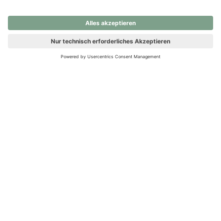
nochmals versuchen.
Ups! Da ist etwas schiefgelaufen. Bitte die Seite neu laden oder
nochmals versuchen.