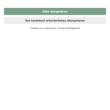
nochmals versuchen.
Ups! Da ist etwas schiefgelaufen. Bitte die Seite neu laden oder
nochmals versuchen.