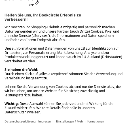
Ups! Da ist etwas schiefgelaufen. Bitte die Seite neu laden oder
nochmals versuchen.
Ups! Da ist etwas schiefgelaufen. Bitte die Seite neu laden oder