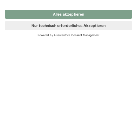
nochmals versuchen.
Ups! Da ist etwas schiefgelaufen. Bitte die Seite neu laden oder
nochmals versuchen.