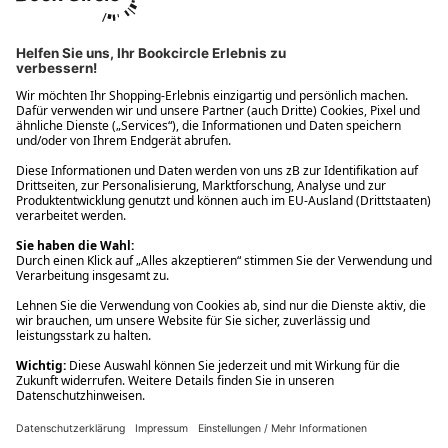
Ups! Da ist etwas schiefgelaufen. Bitte die Seite neu laden oder
nochmals versuchen.
Ups! Da ist etwas schiefgelaufen. Bitte die Seite neu laden oder