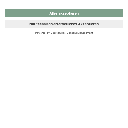
nochmals versuchen.
Ups! Da ist etwas schiefgelaufen. Bitte die Seite neu laden oder
nochmals versuchen.