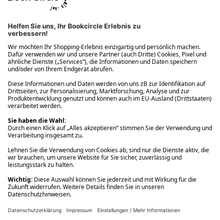
Ups! Da ist etwas schiefgelaufen. Bitte die Seite neu laden oder
nochmals versuchen.
Ups! Da ist etwas schiefgelaufen. Bitte die Seite neu laden oder