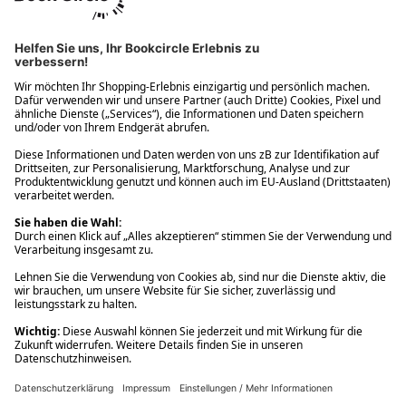
Ups! Da ist etwas schiefgelaufen. Bitte die Seite neu laden oder
nochmals versuchen.
Ups! Da ist etwas schiefgelaufen. Bitte die Seite neu laden oder