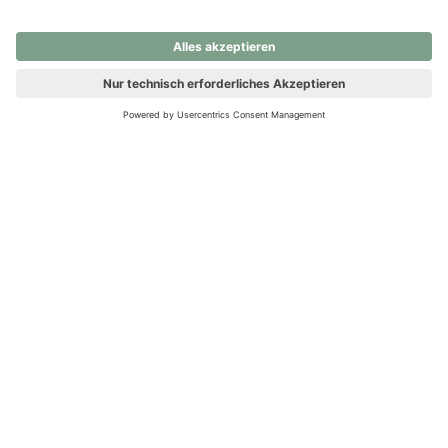
nochmals versuchen.
Ups! Da ist etwas schiefgelaufen. Bitte die Seite neu laden oder
nochmals versuchen.