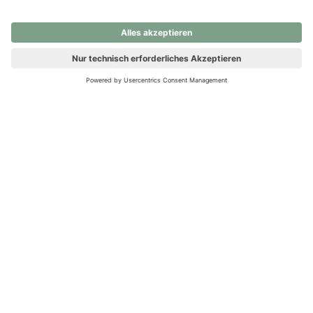
nochmals versuchen.
Ups! Da ist etwas schiefgelaufen. Bitte die Seite neu laden oder
nochmals versuchen.