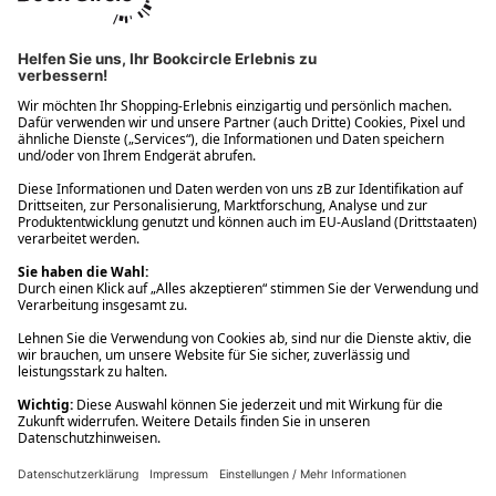
Ups! Da ist etwas schiefgelaufen. Bitte die Seite neu laden oder
nochmals versuchen.
Ups! Da ist etwas schiefgelaufen. Bitte die Seite neu laden oder