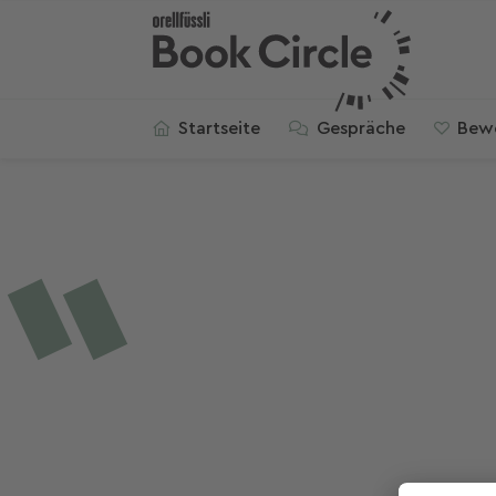
Startseite
Gespräche
Bew