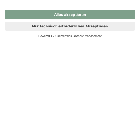
nochmals versuchen.
Ups! Da ist etwas schiefgelaufen. Bitte die Seite neu laden oder
nochmals versuchen.