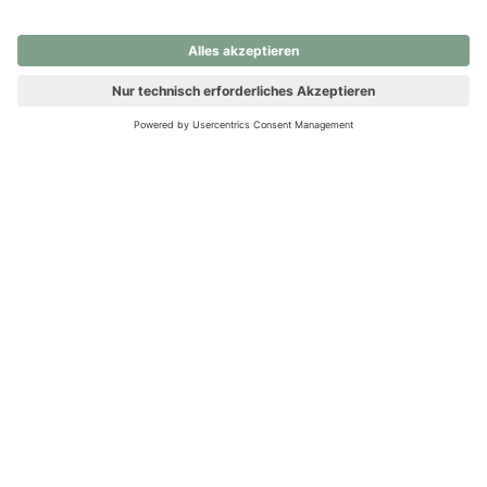
nochmals versuchen.
Ups! Da ist etwas schiefgelaufen. Bitte die Seite neu laden oder
nochmals versuchen.