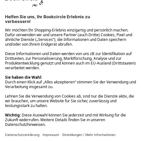
Ups! Da ist etwas schiefgelaufen. Bitte die Seite neu laden oder
nochmals versuchen.
Ups! Da ist etwas schiefgelaufen. Bitte die Seite neu laden oder