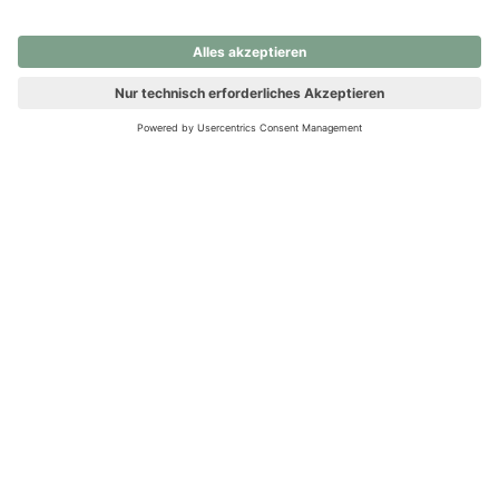
nochmals versuchen.
Ups! Da ist etwas schiefgelaufen. Bitte die Seite neu laden oder
nochmals versuchen.