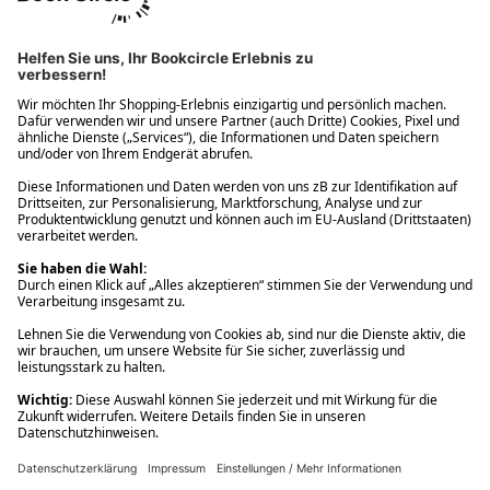
Ups! Da ist etwas schiefgelaufen. Bitte die Seite neu laden oder
nochmals versuchen.
Ups! Da ist etwas schiefgelaufen. Bitte die Seite neu laden oder