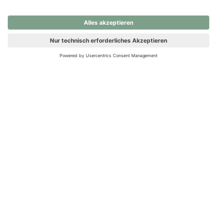
nochmals versuchen.
Ups! Da ist etwas schiefgelaufen. Bitte die Seite neu laden oder
nochmals versuchen.