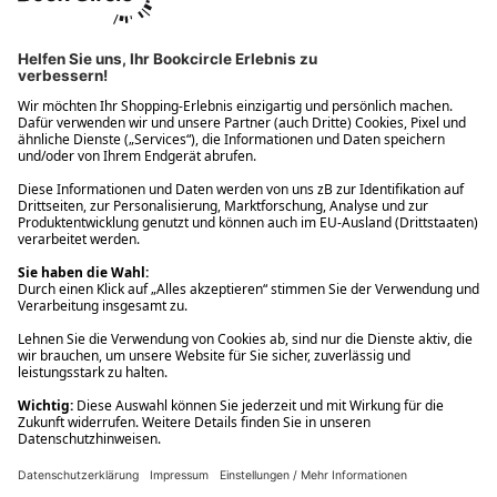
Ups! Da ist etwas schiefgelaufen. Bitte die Seite neu laden oder
nochmals versuchen.
Ups! Da ist etwas schiefgelaufen. Bitte die Seite neu laden oder