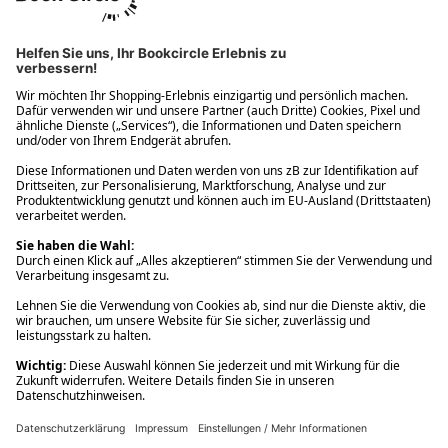
Ups! Da ist etwas schiefgelaufen. Bitte die Seite neu laden oder
nochmals versuchen.
Ups! Da ist etwas schiefgelaufen. Bitte die Seite neu laden oder