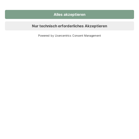
nochmals versuchen.
Ups! Da ist etwas schiefgelaufen. Bitte die Seite neu laden oder
nochmals versuchen.