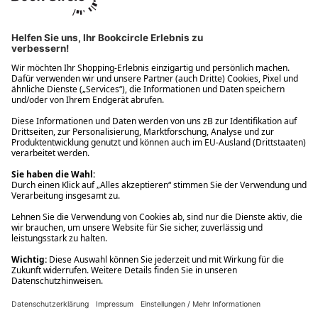
Ups! Da ist etwas schiefgelaufen. Bitte die Seite neu laden oder
nochmals versuchen.
Ups! Da ist etwas schiefgelaufen. Bitte die Seite neu laden oder