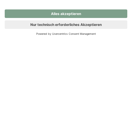
nochmals versuchen.
Ups! Da ist etwas schiefgelaufen. Bitte die Seite neu laden oder
nochmals versuchen.