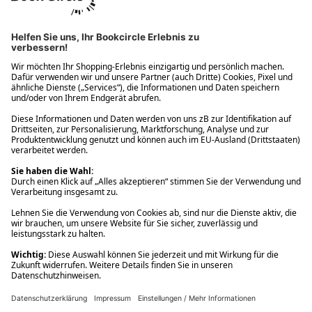
Ups! Da ist etwas schiefgelaufen. Bitte die Seite neu laden oder
nochmals versuchen.
Ups! Da ist etwas schiefgelaufen. Bitte die Seite neu laden oder