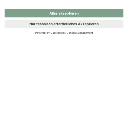
nochmals versuchen.
Ups! Da ist etwas schiefgelaufen. Bitte die Seite neu laden oder
nochmals versuchen.