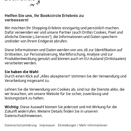
Ups! Da ist etwas schiefgelaufen. Bitte die Seite neu laden oder
nochmals versuchen.
Ups! Da ist etwas schiefgelaufen. Bitte die Seite neu laden oder