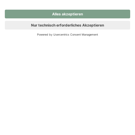
nochmals versuchen.
Ups! Da ist etwas schiefgelaufen. Bitte die Seite neu laden oder
nochmals versuchen.