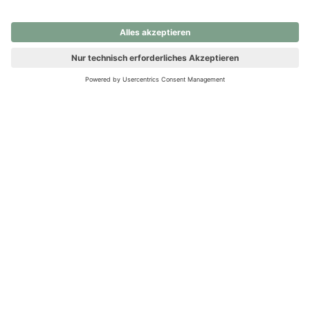
nochmals versuchen.
Ups! Da ist etwas schiefgelaufen. Bitte die Seite neu laden oder
nochmals versuchen.