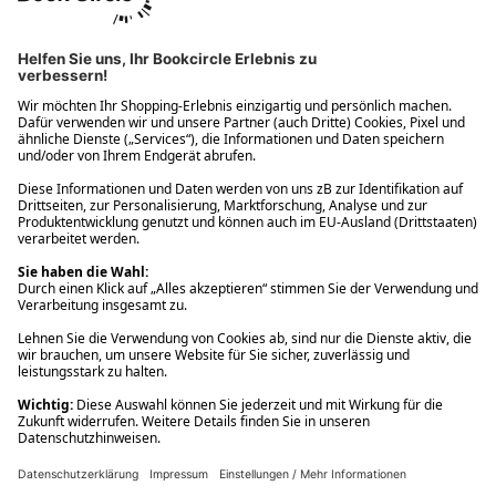
Ups! Da ist etwas schiefgelaufen. Bitte die Seite neu laden oder
nochmals versuchen.
Ups! Da ist etwas schiefgelaufen. Bitte die Seite neu laden oder