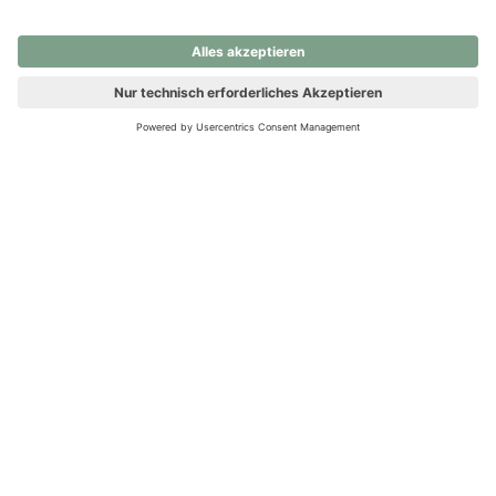
nochmals versuchen.
Ups! Da ist etwas schiefgelaufen. Bitte die Seite neu laden oder
nochmals versuchen.