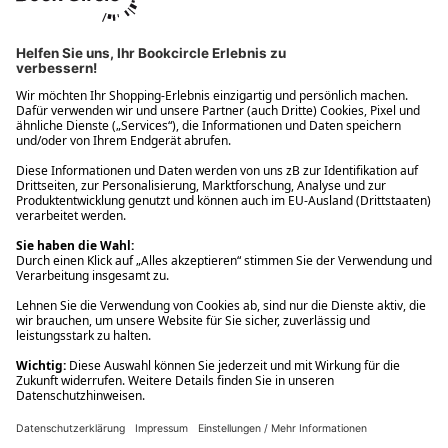
Ups! Da ist etwas schiefgelaufen. Bitte die Seite neu laden oder
nochmals versuchen.
Ups! Da ist etwas schiefgelaufen. Bitte die Seite neu laden oder