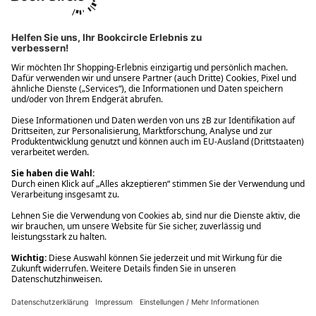
Ups! Da ist etwas schiefgelaufen. Bitte die Seite neu laden oder
nochmals versuchen.
Ups! Da ist etwas schiefgelaufen. Bitte die Seite neu laden oder