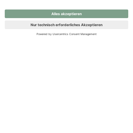
nochmals versuchen.
Ups! Da ist etwas schiefgelaufen. Bitte die Seite neu laden oder
nochmals versuchen.