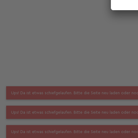
Ups! Da ist etwas schiefgelaufen. Bitte die Seite neu laden oder n
Ups! Da ist etwas schiefgelaufen. Bitte die Seite neu laden oder n
Ups! Da ist etwas schiefgelaufen. Bitte die Seite neu laden oder n