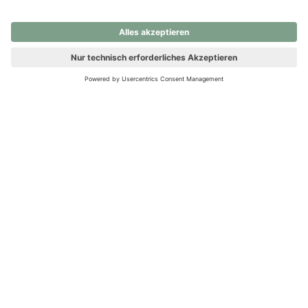
nochmals versuchen.
Ups! Da ist etwas schiefgelaufen. Bitte die Seite neu laden oder
nochmals versuchen.