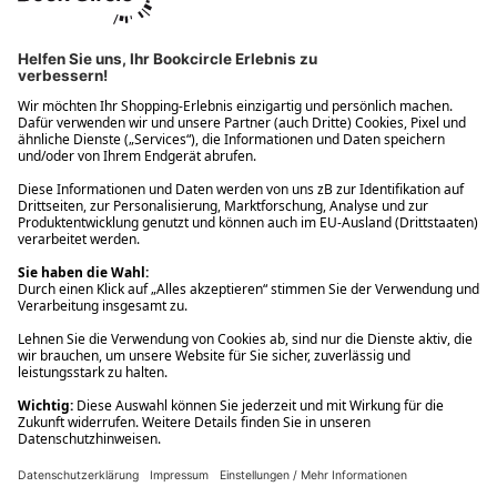
Ups! Da ist etwas schiefgelaufen. Bitte die Seite neu laden oder
nochmals versuchen.
Ups! Da ist etwas schiefgelaufen. Bitte die Seite neu laden oder