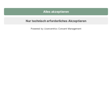
nochmals versuchen.
Ups! Da ist etwas schiefgelaufen. Bitte die Seite neu laden oder
nochmals versuchen.