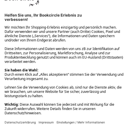
Ups! Da ist etwas schiefgelaufen. Bitte die Seite neu laden oder
nochmals versuchen.
Ups! Da ist etwas schiefgelaufen. Bitte die Seite neu laden oder