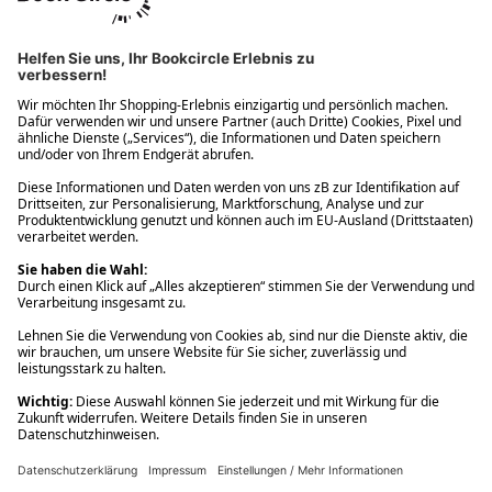
Ups! Da ist etwas schiefgelaufen. Bitte die Seite neu laden oder
nochmals versuchen.
Ups! Da ist etwas schiefgelaufen. Bitte die Seite neu laden oder