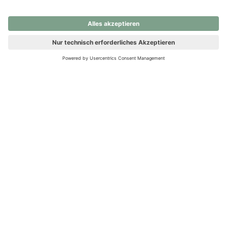
nochmals versuchen.
Ups! Da ist etwas schiefgelaufen. Bitte die Seite neu laden oder
nochmals versuchen.