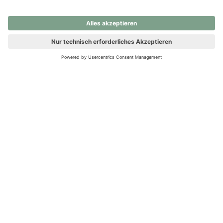
nochmals versuchen.
Ups! Da ist etwas schiefgelaufen. Bitte die Seite neu laden oder
nochmals versuchen.