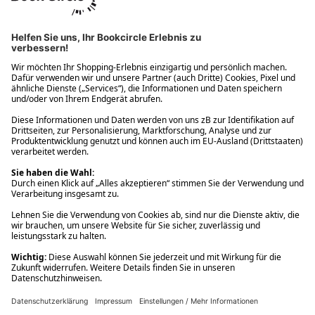
Ups! Da ist etwas schiefgelaufen. Bitte die Seite neu laden oder
nochmals versuchen.
Ups! Da ist etwas schiefgelaufen. Bitte die Seite neu laden oder