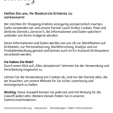
Ups! Da ist etwas schiefgelaufen. Bitte die Seite neu laden oder
nochmals versuchen.
Ups! Da ist etwas schiefgelaufen. Bitte die Seite neu laden oder