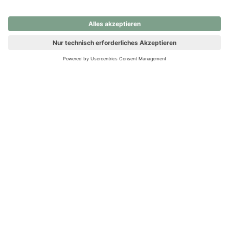
nochmals versuchen.
Ups! Da ist etwas schiefgelaufen. Bitte die Seite neu laden oder
nochmals versuchen.