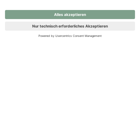
nochmals versuchen.
Ups! Da ist etwas schiefgelaufen. Bitte die Seite neu laden oder
nochmals versuchen.