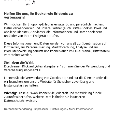
Ups! Da ist etwas schiefgelaufen. Bitte die Seite neu laden oder
nochmals versuchen.
Ups! Da ist etwas schiefgelaufen. Bitte die Seite neu laden oder